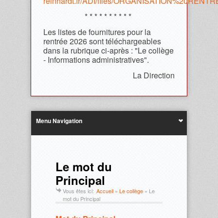
reinhardt.fr/ADI/files/ORGANISATION%20REN
* * * * * * * * * *
Les listes de fournitures pour la
rentrée 2026 sont téléchargeables
dans la rubrique ci-après : "Le collège
- Informations administratives".
La Direction
Menu Navigation
Le mot du
Principal
Vous êtes ici:
Accueil
»
Le collège
»
Le
mot du Principal