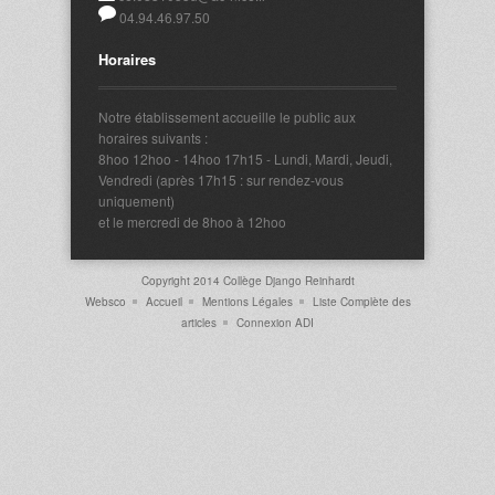
04.94.46.97.50
Horaires
Notre établissement accueille le public aux
horaires suivants :
8hoo 12hoo - 14hoo 17h15 - Lundi, Mardi, Jeudi,
Vendredi (après 17h15 : sur rendez-vous
uniquement)
et le mercredi de 8hoo à 12hoo
Copyright 2014 Collège Django Reinhardt
Websco
Accueil
Mentions Légales
Liste Complète des
articles
Connexion ADI