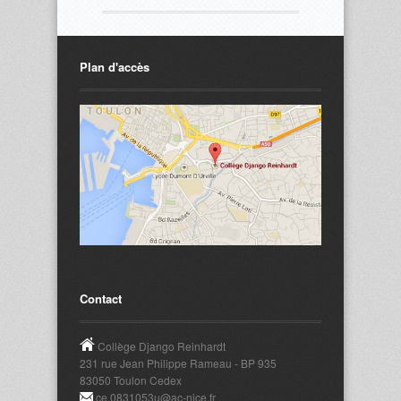
Plan d'accès
Contact
Collège Django Reinhardt
231 rue Jean Philippe Rameau - BP 935
83050 Toulon Cedex
ce.0831053u@ac-nice.fr