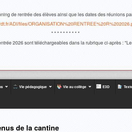
ning de rentrée des élèves ainsi que les dates des réunions pa
inhardt.fr/ADI/files/ORGANISATION%20RENTREE%20R%202026.
* * * * * * * * * *
rentrée 2026 sont téléchargeables dans la rubrique ci-après : "Le
ns
Vie pédagogique
Vie au collège
E3D
Texte
enus de la cantine