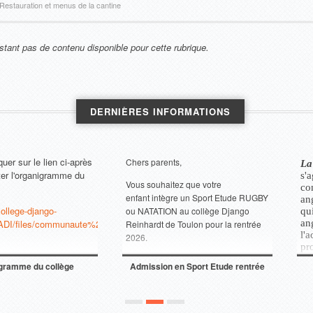
Restauration et menus de la cantine
nstant pas de contenu disponible pour cette rubrique.
DERNIÈRES INFORMATIONS
le lien ci-après
Chers parents,
La LCE, qu
anigramme du
s'agit do
Vous souhaitez que votre
connais
enfant intègre un Sport Etude RUGBY
anglaise, 
jango-
ou NATATION au collège Django
qui tou
iles/communaute%20scolaire%20septembre2025.pdf
anglopho
Reinhardt de Toulon pour la rentrée
l'accent 
2026.
productio
Pour cela, vous trouverez le
dossier
La LCE, p
u collège
Admission en Sport Etude rentrée
LCE :
de demande d'admissio
n à
s'adresse 
2026
curieux, q
télécharger ci-dessous :
la culture
donc pas
Entrée en classe de 6ème :