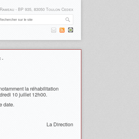
 Rameau - BP 935, 83050 Toulon Cedex
 -
notamment la réhabilitation
redi 10 juillet 12h00.
e date.
La Direction