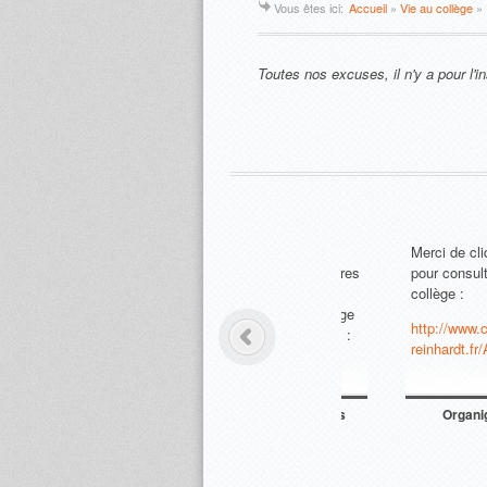
Vous êtes ici:
Accueil
»
Vie au collège
»
Toutes nos excuses, il n'y a pour l'i
Merci de cliquer sur 
pour consulter l'org
collège :
http://www.college-d
reinhardt.fr/ADI/f
Organigramme d