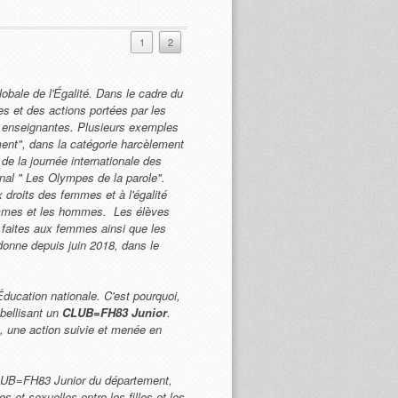
1
2
lobale de l'Égalité. Dans le cadre du
 et des actions portées par les
 enseignantes. Plusieurs exemples
ment", dans la catégorie harcèlement
 de la journée internationale des
nal " Les Olympes de la parole".
 droits des femmes et à l'égalité
 femmes et les hommes. Les élèves
 faites aux femmes ainsi que les
onne depuis juin 2018, dans le
Éducation nationale. C'est pourquoi,
bellisant un
CLUB=FH83 Junior
.
ue, une action suivie et menée en
 CLUB=FH83 Junior du département,
s et sexuelles entre les filles et les