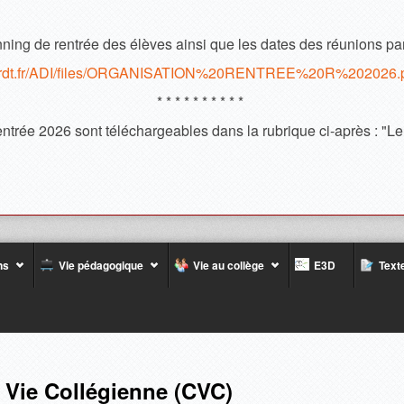
ning de rentrée des élèves ainsi que les dates des réunions pa
inhardt.fr/ADI/files/ORGANISATION%20RENTREE%20R%202026.
* * * * * * * * * *
rentrée 2026 sont téléchargeables dans la rubrique ci-après : "Le
ns
Vie pédagogique
Vie au collège
E3D
Texte
a Vie Collégienne (CVC)