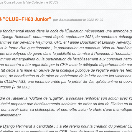
Le Conseil pour la Vie Collégienne (CVC)
isé "CLUB=FH83 Junior"
par Administrateur le 2023-02-20
ipe fondamental inscrit dans le code de l'Éducation nécessitant une approche g
ège Django Reinhardt, notamment depuis septembre 2021, de nombreux échanges
é animés par Séverine Reymond, CPE et Fannie Bouchard et Lindsay Reverdy,
us la forme d'un questionnaire ; la participation au concours "Non au Harcèle
 aux stéréotypes de genre dans la publicité ou la mise à l'honneur, à l'occasion
emmes remarquables ou la participation de l'établissement aux concours natio
'une rencontre a été organisée par la CPE avec la déléguée départementale aux
tat dédié à la mise en œuvre de la politique publique de l'égalité entre les
ent, de coordination et de mise en cohérence de la lutte contre les violences
 CLUB=FH83, une instance créée par le préfet du Var, qu'elle anime et coord
atiques (+ de 230).
de l'atelier la "Culture de l'Égalité", a souhaité renforcer son action avec l'
té proposer aux établissements scolaires de créer un lien de filiation en la
is son savoir faire, sa philosophie, et permettre selon le choix d'une thématiq
tablissement.
ge Django Reinhardt a candidaté ; il a été retenu pour la création du premier
l atelier, qui sera coordonné par la CPE, l'axe de travail "Les violences sexiste