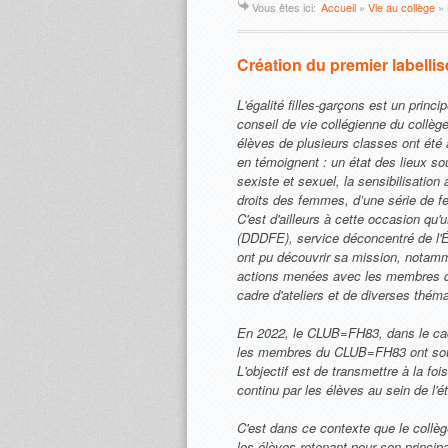
Vous êtes ici:
Accueil
»
Vie au collège
»
Création du premier labell
L'égalité filles-garçons est un princ
conseil de vie collégienne du coll
élèves de plusieurs classes ont ét
en témoignent : un état des lieux so
sexiste et sexuel, la sensibilisation
droits des femmes, d’une série de f
C'est d'ailleurs à cette occasion qu
(DDDFE), service déconcentré de l'É
ont pu découvrir sa mission, notamm
actions menées avec les membres du
cadre d'ateliers et de diverses thém
En 2022, le CLUB=FH83, dans le cadre 
les membres du CLUB=FH83 ont souhai
L'objectif est de transmettre à la fo
continu par les élèves au sein de l'é
C'est dans ce contexte que le collè
les élèves retenant pour son principa