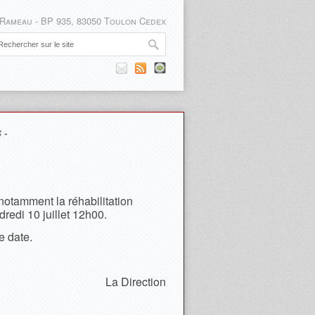
 Rameau - BP 935, 83050 Toulon Cedex
 -
notamment la réhabilitation
redi 10 juillet 12h00.
e date.
La Direction