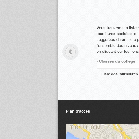
Merci de cliquer sur 
pour consulter l'org
collège :
http://www.college-d
reinhardt.fr/ADI/f
Organigramme d
Plan d'accès