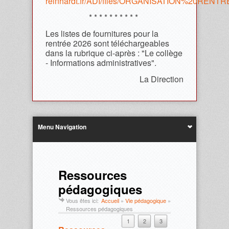
reinhardt.fr/ADI/files/ORGANISATION%20REN
* * * * * * * * * *
Les listes de fournitures pour la
rentrée 2026 sont téléchargeables
dans la rubrique ci-après : "Le collège
- Informations administratives".
La Direction
Menu Navigation
Ressources
pédagogiques
Vous êtes ici:
Accueil
»
Vie pédagogique
»
Ressources pédagogiques
1
2
3