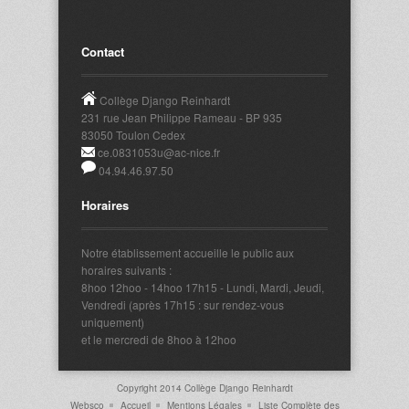
Contact
Collège Django Reinhardt
231 rue Jean Philippe Rameau - BP 935
83050 Toulon Cedex
ce.0831053u@ac-nice.fr
04.94.46.97.50
Horaires
Notre établissement accueille le public aux
horaires suivants :
8hoo 12hoo - 14hoo 17h15 - Lundi, Mardi, Jeudi,
Vendredi (après 17h15 : sur rendez-vous
uniquement)
et le mercredi de 8hoo à 12hoo
Copyright 2014 Collège Django Reinhardt
Websco
Accueil
Mentions Légales
Liste Complète des