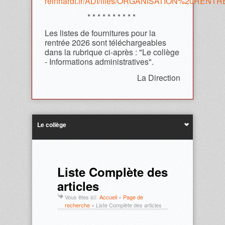
reinhardt.fr/ADI/files/ORGANISATION%20REN
* * * * * * * * * *
Les listes de fournitures pour la
rentrée 2026 sont téléchargeables
dans la rubrique ci-après : "Le collège
- Informations administratives".
La Direction
Le collège
Liste Complète des
articles
Vous êtes ici:
Accueil
»
Page de
recherche
»
Liste Complète des articles