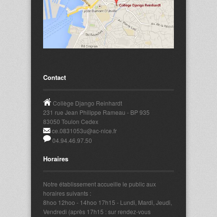
Contact
Collège Django Reinhardt
231 rue Jean Philippe Rameau - BP 935
83050 Toulon Cedex
ce.0831053u@ac-nice.fr
04.94.46.97.50
Horaires
Notre établissement accueille le public aux
horaires suivants :
8hoo 12hoo - 14hoo 17h15 - Lundi, Mardi, Jeudi,
Vendredi (après 17h15 : sur rendez-vous