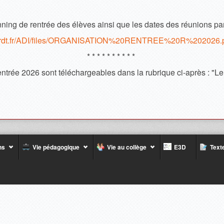
ning de rentrée des élèves ainsi que les dates des réunions pa
inhardt.fr/ADI/files/ORGANISATION%20RENTREE%20R%202026.
* * * * * * * * * *
rentrée 2026 sont téléchargeables dans la rubrique ci-après : "Le
ns
Vie pédagogique
Vie au collège
E3D
Texte