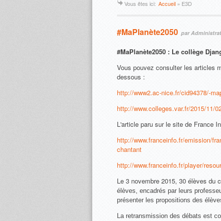
Vous êtes ici:
Accueil
»
E3D
#MaPlanète2050
par Administrat
#MaPlanète2050 : Le collège Djang
Vous pouvez consulter les articles mi
dessous :
http://www2.ac-nice.fr/cid94378/-map
http://www.colleges.var.fr/2015/11/0
L'article paru sur le site de France 
http://www.franceinfo.fr/emission/fr
chantant
http://www.franceinfo.fr/player/res
Le 3 novembre 2015, 30 élèves du c
élèves, encadrés par leurs professeur
présenter les propositions des élève
La retransmission des débats est con