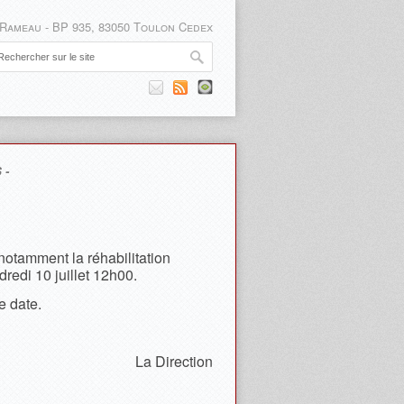
 Rameau - BP 935, 83050 Toulon Cedex
 -
notamment la réhabilitation
redi 10 juillet 12h00.
e date.
La Direction