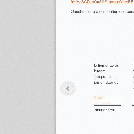
fmfHeSGD78OuSSF1awoupVcrvBEh
Questionnaire à destination des per
Merci de cliquer sur 
pour consulter l'org
collège :
http://www.college-d
reinhardt.fr/ADI/f
Organigramme d