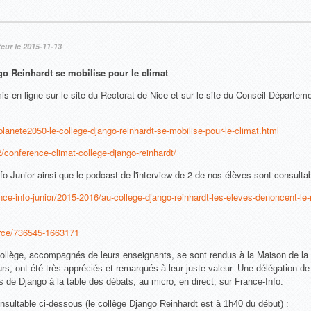
eur le 2015-11-13
o Reinhardt se mobilise pour le climat
s en ligne sur le site du Rectorat de Nice et sur le site du Conseil Départemen
lanete2050-le-college-django-reinhardt-se-mobilise-pour-le-climat.html
2/conference-climat-college-django-reinhardt/
Info Junior ainsi que le podcast de l'interview de 2 de nos élèves sont consulta
ance-info-junior/2015-2016/au-college-django-reinhardt-les-eleves-denoncent-le
ource/736545-1663171
ollège, accompagnés de leurs enseignants, se sont rendus à la Maison de la
s, ont été très appréciés et remarqués à leur juste valeur. Une délégation de 
s de Django à la table des débats, au micro, en direct, sur France-Info.
sultable ci-dessous (le collège Django Reinhardt est à 1h40 du début) :