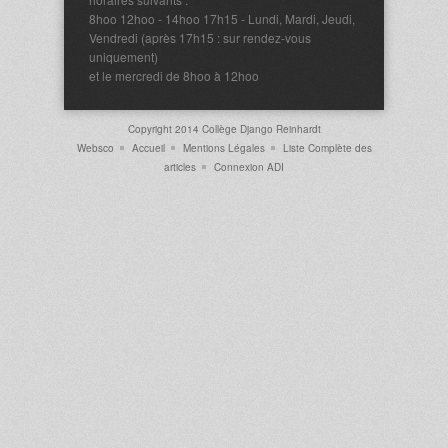
8hoo 12hoo - 14hoo 17h15 - Lundi, Mardi, Jeudi,
Vendredi (après 17h15 : sur rendez-vous
uniquement)
et le mercredi de 8hoo à 12hoo
Copyright 2014 Collège Django Reinhardt
Websco
Accueil
Mentions Légales
Liste Complète des
articles
Connexion ADI