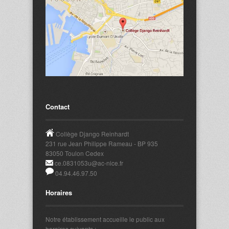
Contact
Collège Django Reinhardt
231 rue Jean Philippe Rameau - BP 935
83050 Toulon Cedex
ce.0831053u@ac-nice.fr
04.94.46.97.50
Horaires
Notre établissement accueille le public aux
horaires suivants :