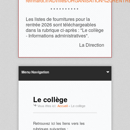
reinhardt.fr/ADI/files/ORGANISATION%20REN
* * * * * * * * * *
Les listes de fournitures pour la
rentrée 2026 sont téléchargeables
dans la rubrique ci-après : "Le collège
- Informations administratives".
La Direction
Menu Navigation
Le collège
Vous êtes ici:
Accueil
»
Le collège
Retrouvez ici les liens vers les
rubriques suivantes :