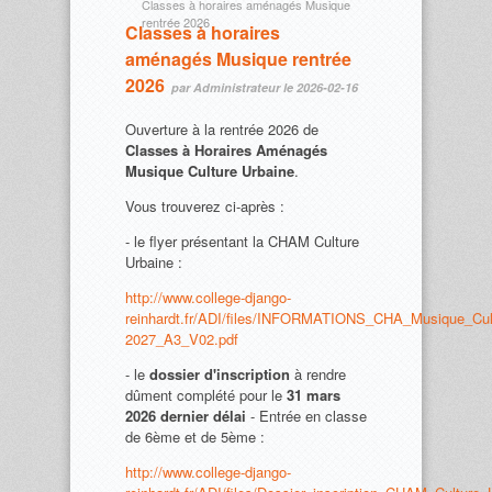
Classes à horaires aménagés Musique
rentrée 2026
Classes à horaires
aménagés Musique rentrée
2026
par Administrateur le 2026-02-16
Ouverture à la rentrée 2026 de
Classes à Horaires Aménagés
Musique Culture Urbaine
.
Vous trouverez ci-après :
- le flyer présentant la CHAM Culture
Urbaine :
http://www.college-django-
reinhardt.fr/ADI/files/INFORMATIONS_CHA_Musique_Cul
2027_A3_V02.pdf
- le
dossier d'inscription
à rendre
dûment complété pour le
31 mars
2026 dernier délai
- Entrée en classe
de 6ème et de 5ème :
http://www.college-django-