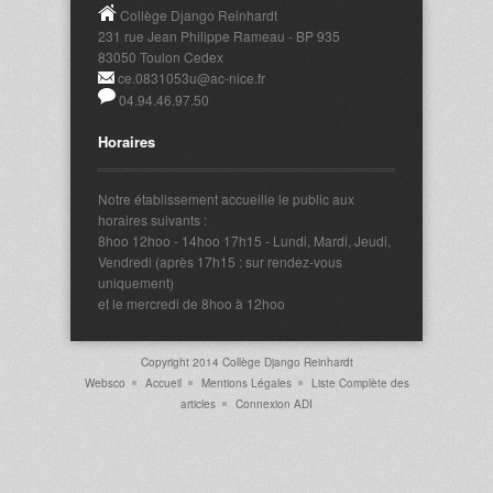
Collège Django Reinhardt
231 rue Jean Philippe Rameau - BP 935
83050 Toulon Cedex
ce.0831053u@ac-nice.fr
04.94.46.97.50
Horaires
Notre établissement accueille le public aux
horaires suivants :
8hoo 12hoo - 14hoo 17h15 - Lundi, Mardi, Jeudi,
Vendredi (après 17h15 : sur rendez-vous
uniquement)
et le mercredi de 8hoo à 12hoo
Copyright 2014 Collège Django Reinhardt
Websco
Accueil
Mentions Légales
Liste Complète des
articles
Connexion ADI