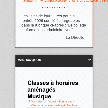
reinhardt.fr/ADI/files/ORGANISATION%20REN
* * * * * * * * * *
Les listes de fournitures pour la
rentrée 2026 sont téléchargeables
dans la rubrique ci-après : "Le collège
- Informations administratives".
La Direction
Menu Navigation
Classes à horaires
aménagés
Musique
Vous êtes ici:
Accueil
»
Formations
»
Classes à horaires aménagés Musique
»