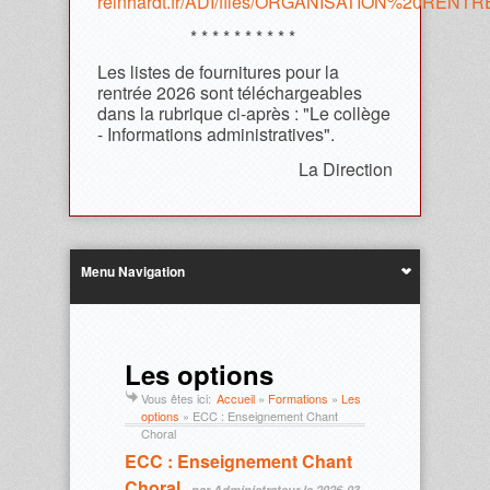
reinhardt.fr/ADI/files/ORGANISATION%20REN
* * * * * * * * * *
Les listes de fournitures pour la
rentrée 2026 sont téléchargeables
dans la rubrique ci-après : "Le collège
- Informations administratives".
La Direction
Menu Navigation
Les options
Vous êtes ici:
Accueil
»
Formations
»
Les
options
»
ECC : Enseignement Chant
Choral
ECC : Enseignement Chant
Choral
par Administrateur le 2026-03-