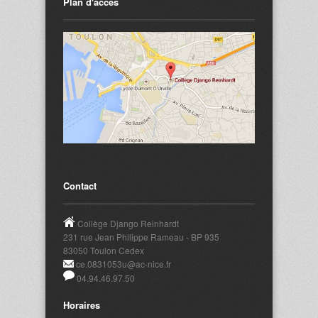
Plan d'accès
Contact
Collège Django Reinhardt
231 rue Jean Philippe Rameau - BP 935
83050 Toulon Cedex
ce.0831053u@ac-nice.fr
04.94.46.97.50
Horaires