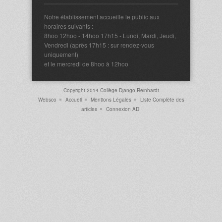
Notre établissement accueille le public aux
horaires suivants :
8hoo 12hoo - 14hoo 17h15 - Lundi, Mardi, Jeudi,
Vendredi (après 17h15 : sur rendez-vous
uniquement)
et le mercredi de 8hoo à 12hoo
Copyright 2014 Collège Django Reinhardt
Websco
Accueil
Mentions Légales
Liste Complète des
articles
Connexion ADI