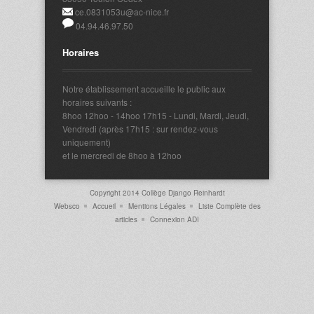
ce.0831053u@ac-nice.fr
04.94.46.97.50
Horaires
Notre établissement accueille le public aux
horaires suivants :
8hoo 12hoo - 14hoo 17h15 - Lundi, Mardi, Jeudi,
Vendredi (après 17h15 : sur rendez-vous
uniquement)
et le mercredi de 8hoo à 12hoo
Copyright 2014 Collège Django Reinhardt
Websco
Accueil
Mentions Légales
Liste Complète des
articles
Connexion ADI