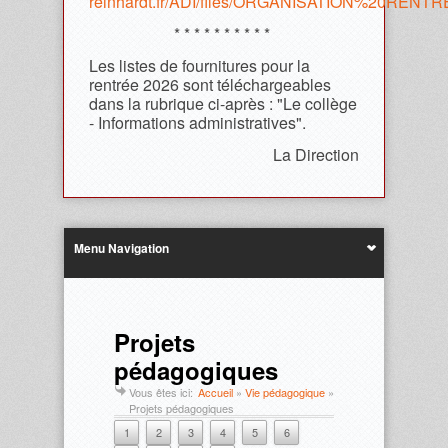
reinhardt.fr/ADI/files/ORGANISATION%20REN
* * * * * * * * * *
Les listes de fournitures pour la
rentrée 2026 sont téléchargeables
dans la rubrique ci-après : "Le collège
- Informations administratives".
La Direction
Menu Navigation
Projets
pédagogiques
Vous êtes ici:
Accueil
»
Vie pédagogique
»
Projets pédagogiques
1
2
3
4
5
6